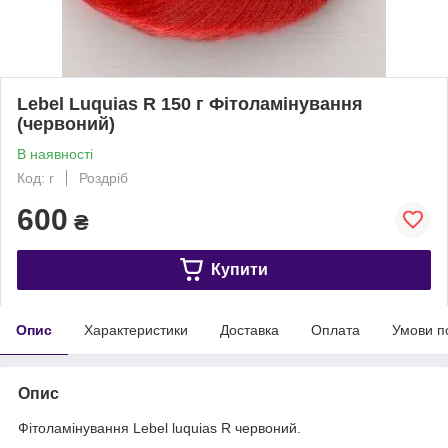
Lebel Luquias R 150 г Фітоламінування
(червоний)
В наявності
Код: r
Роздріб
600
₴
Купити
Опис
Характеристики
Доставка
Оплата
Умови п
Опис
Фітоламінування Lebel luquias R червоний.