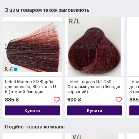
З цим товаром також замовляють
Lebel Materia 3D Фарба
Lebel Luquias R/L 150 г
Lebe
для волосся, 80 г колір R-
Фітоламінування (блондин
для 
6 (темний блондин
червоний)
8 (с
червоний)
черв
885
600
885
₴
₴
Купити
Купити
Подібні товари компанії