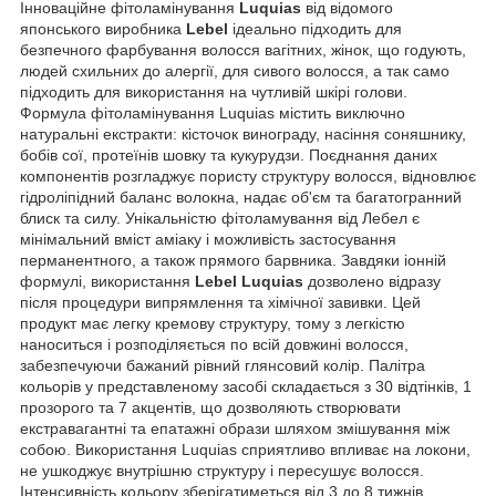
Інноваційне фітоламінування
Luquias
від відомого
японського виробника
Lebel
ідеально підходить для
безпечного фарбування волосся вагітних, жінок, що годують,
людей схильних до алергії, для сивого волосся, а так само
підходить для використання на чутливій шкірі голови.
Формула фітоламінування Luquias містить виключно
натуральні екстракти: кісточок винограду, насіння соняшнику,
бобів сої, протеїнів шовку та кукурудзи. Поєднання даних
компонентів розгладжує пористу структуру волосся, відновлює
гідроліпідний баланс волокна, надає об'єм та багатогранний
блиск та силу. Унікальністю фітоламування від Лебел є
мінімальний вміст аміаку і можливість застосування
перманентного, а також прямого барвника. Завдяки іонній
формулі, використання
Lebel Luquias
дозволено відразу
після процедури випрямлення та хімічної завивки. Цей
продукт має легку кремову структуру, тому з легкістю
наноситься і розподіляється по всій довжині волосся,
забезпечуючи бажаний рівний глянсовий колір. Палітра
кольорів у представленому засобі складається з 30 відтінків, 1
прозорого та 7 акцентів, що дозволяють створювати
екстравагантні та епатажні образи шляхом змішування між
собою. Використання Luquias сприятливо впливає на локони,
не ушкоджує внутрішню структуру і пересушує волосся.
Інтенсивність кольору зберігатиметься від 3 до 8 тижнів.