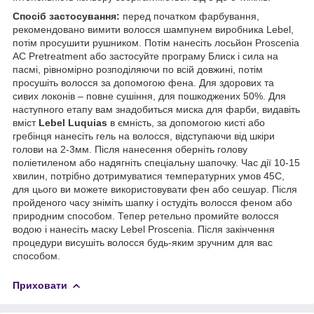
Спосіб застосування:
перед початком фарбування,
рекомендовано вимити волосся шампунем виробника Lebel,
потім просушити рушником. Потім нанесіть лосьйон Proscenia
AC Pretreatment або застосуйте програму Блиск і сила на
пасмі, рівномірно розподіляючи по всій довжині, потім
просушіть волосся за допомогою фена. Для здорових та
сивих локонів – повне сушіння, для пошкоджених 50%. Для
наступного етапу вам знадобиться миска для фарби, видавіть
вміст
Lebel Luquias
в ємність, за допомогою кисті або
гребінця нанесіть гель на волосся, відступаючи від шкіри
голови на 2-3мм. Після нанесення оберніть голову
поліетиленом або надягніть спеціальну шапочку. Час дії 10-15
хвилин, потрібно дотримуватися температурних умов 45С,
для цього ви можете використовувати фен або сешуар. Після
пройденого часу зніміть шапку і остудіть волосся феном або
природним способом. Тепер ретельно промийте волосся
водою і нанесіть маску Lebel Proscenia. Після закінчення
процедури висушіть волосся будь-яким зручним для вас
способом.
Приховати