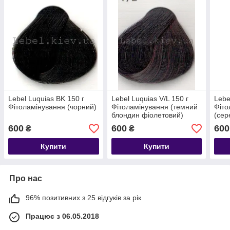
Lebel Luquias BK 150 г
Lebel Luquias V/L 150 г
Lebe
Фітоламінування (чорний)
Фітоламінування (темний
Фіто
блондин фіолетовий)
(сер
черв
600
600
600
₴
₴
Купити
Купити
Про нас
96% позитивних з 25 відгуків за рік
Працює з 06.05.2018