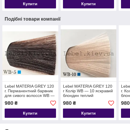
Купити
Купити
Подібні товари компанії
Lebel MATERIA GREY 120
Lebel MATERIA GREY 120
Leb
г. Перманентний барвник
г Колір WB — 10 яскравий
г. К
для сивого волосся WB —
блондин теплий
блон
5 (світлий шатен теплий
коричневий для сивого
для 
980
980
980
₴
₴
коричневий)
волосся
Купити
Купити