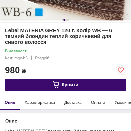
Lebel MATERIA GREY 120 г. Колір WB — 6
темний блондин теплий коричневий для
сивого волосся
В наявності
Код: mgwb6
Роздріб
980
₴
Купити
Опис
Характеристики
Доставка
Оплата
Умови п
Опис
Lebel MATERIA GREY перманентний барвник для сивого