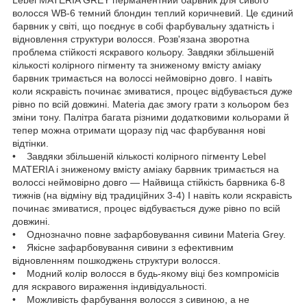
волосся WB-6 темний блондин теплий коричневий. Це єдиний
барвник у світі, що поєднує в собі фарбувальну здатність і
відновлення структури волосся. Розв'язана зворотна
проблема стійкості яскравого кольору. Завдяки збільшеній
кількості колірного пігменту та зниженому вмісту аміаку
барвник тримається на волоссі неймовірно довго. І навіть
коли яскравість починає змиватися, процес відбувається дуже
рівно по всій довжині. Materia дає змогу грати з кольором без
зміни тону. Палітра багата різними додатковими кольорами й
тепер можна отримати щоразу під час фарбування нові
відтінки.
• Завдяки збільшеній кількості колірного пігменту Lebel
MATERIA і зниженому вмісту аміаку барвник тримається на
волоссі неймовірно довго — Найвища стійкість барвника 6-8
тижнів (на відміну від традиційних 3-4) І навіть коли яскравість
починає змиватися, процес відбувається дуже рівно по всій
довжині.
• Однозначно повне зафарбовування сивини Materia Grey.
• Якісне зафарбовування сивини з ефективним
відновленням пошкоджень структури волосся.
• Модний колір волосся в будь-якому віці без компромісів
для яскравого вираження індивідуальності.
• Можливість фарбування волосся з сивиною, а не