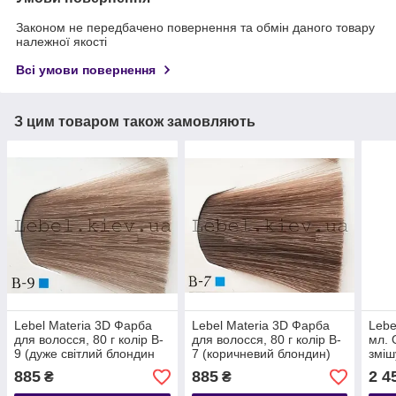
Законом не передбачено повернення та обмін даного товару
належної якості
Всі умови повернення
З цим товаром також замовляють
Lebel Materia 3D Фарба
Lebel Materia 3D Фарба
Lebe
для волосся, 80 г колір B-
для волосся, 80 г колір B-
мл. 
9 (дуже світлий блондин
7 (коричневий блондин)
зміш
коричневий)
885
885
2 4
₴
₴