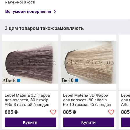
належної якості
Всі умови повернення
З цим товаром також замовляють
Lebel Materia 3D Фарба
Lebel Materia 3D Фарба
Lebe
для волосся, 80 г колір
для волосся, 80 г колір
для 
ABe-8 (світлий блондин
Be-10 (яскравий блондин
ABe-
попелясто-бежевий)
бежевий)
попе
885
885
885
₴
₴
Купити
Купити