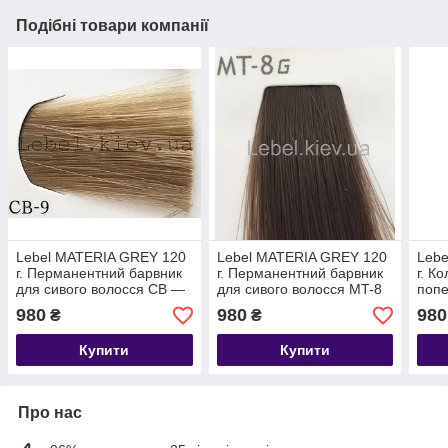
Подібні товари компанії
Lebel MATERIA GREY 120
Lebel MATERIA GREY 120
Leb
г. Перманентний барвник
г. Перманентний барвник
г. К
для сивого волосся CB —
для сивого волосся MT-8
попе
9 (дуже світлий блондин
(світлий блондин металік)
сиво
980
980
980
₴
₴
холодний)
Купити
Купити
Про нас