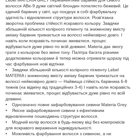
волосся ABe-9 дуже світлий блондин попелясто-бежевий. Це
єдиний барвник у світі, що поєднує в собі фарбувальну
здатність і відновлення структури волосся. Розв'язана
зворотна проблема стійкості яскравого кольору. Завдяки
збільшеній кількості колірного пігменту та зниженому вмісту
аміаку барвник тримається на волоссі неймовірно довго. І
навіть коли яскравість починає змиватися, процес
відбувається дуже рівно по всій довжині. Materia дає змогу
грати з кольором без зміни тону. Палітра багата різними
додатковими кольорами й тепер можна отримати щоразу під
час фарбування нові відтінки.
• Завдяки збільшеній кількості колірного пігменту Lebel
MATERIA і зниженому вмісту аміаку барвник тримається на
волоссі неймовірно довго — Найвища стійкість барвника 6-8
тижнів (на відміну від традиційних 3-4) І навіть коли яскравість
починає змиватися, процес відбувається дуже рівно по всій
довжині.
• Однозначно повне зафарбовування сивини Materia Grey.
• Якісне зафарбовування сивини з ефективним
відновленням пошкоджень структури волосся.
• Модний колір волосся в будь-якому віці без компромісів
для яскравого вираження індивідуальності.
• Можливість фарбування волосся з сивиною, а не