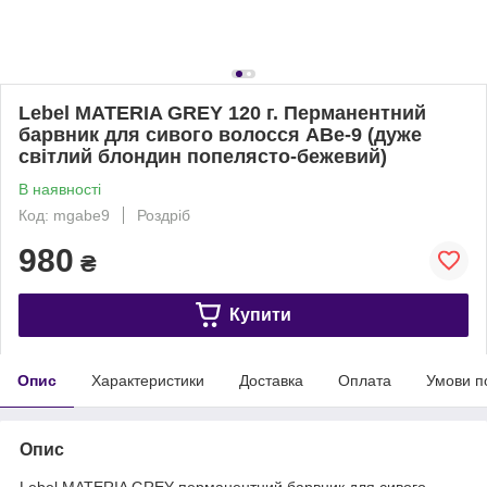
Lebel MATERIA GREY 120 г. Перманентний
барвник для сивого волосся ABe-9 (дуже
світлий блондин попелясто-бежевий)
В наявності
Код: mgabe9
Роздріб
980
₴
Купити
Опис
Характеристики
Доставка
Оплата
Умови п
Опис
Lebel MATERIA GREY перманентний барвник для сивого