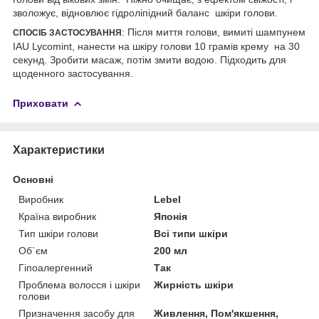
зволожує, відновлює гідроліпідний баланс шкіри голови.
: Після миття голови, вимиті шампунем
СПОСІБ ЗАСТОСУВАННЯ
IAU Lycomint, нанести на шкіру голови 10 грамів крему на 30
секунд. Зробити масаж, потім змити водою. Підходить для
щоденного застосування.
Приховати
Характеристики
Основні
Виробник
Lebel
Країна виробник
Японія
Тип шкіри голови
Всі типи шкіри
Об`єм
200 мл
Гіпоалергенний
Так
Проблема волосся і шкіри
Жирність шкіри
голови
Призначення засобу для
Живлення, Пом'якшення,