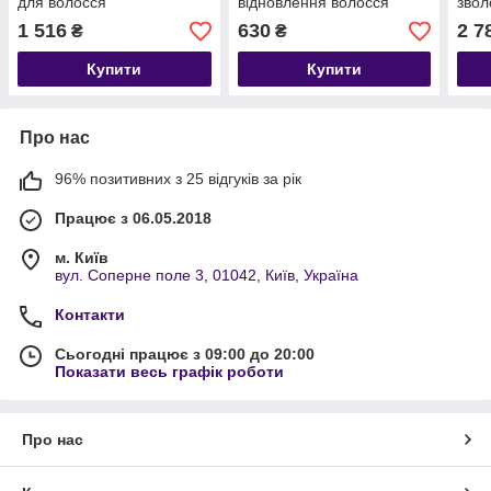
для волосся
відновлення волосся
звол
воло
1 516
630
2 7
₴
₴
Купити
Купити
Про нас
96% позитивних з 25 відгуків за рік
Працює з 06.05.2018
м. Київ
вул. Соперне поле 3, 01042, Київ, Україна
Контакти
Сьогодні працює з 09:00 до 20:00
Показати весь графік роботи
Про нас