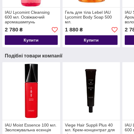
IAU Lycomint Cleansing
Гель для тіла Lebel IAU
IAU 
600 мл. Освіжаючий
Lycomint Body Soap 500
Аром
аромашампунь
мл.
воло
2 780
1 880
2 7
₴
₴
Купити
Купити
Подібні товари компанії
IAU Moist Essence 100 мл.
Viege Hair Suppli Plus 40
IAU 
Зволожувальна есенція
мл. Крем-концентрат для
600 