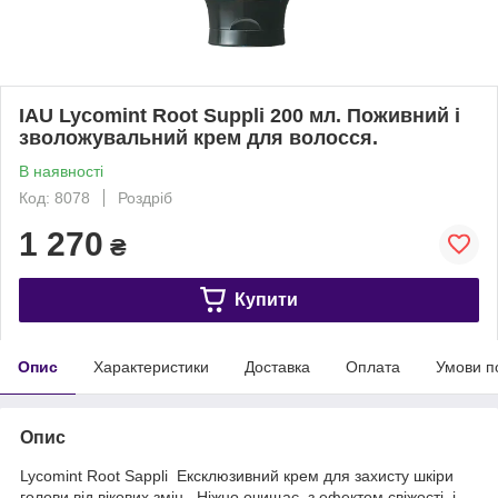
IAU Lycomint Root Suppli 200 мл. Поживний і
зволожувальний крем для волосся.
В наявності
Код: 8078
Роздріб
1 270
₴
Купити
Опис
Характеристики
Доставка
Оплата
Умови п
Опис
Lycomint Root Sappli Ексклюзивний крем для захисту шкіри
голови від вікових змін. Ніжно очищає, з ефектом свіжості, і