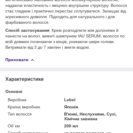
надаючи еластичність і зміцнює внутрішню структуру. Волосся
стає гладким і практично перестає сплутуватися. Захищає від
агресивного довкілля. Підходить для натурального і для
фарбованого волосся.
Спосіб застосування
: Крем розподілити між долонями й
нанести на вологі, вимиті шампунем IAU SERUM, волосся по
всій довжині починаючи з кінців, уникаючи шкіри голови.
Витримати від 3 до 7 хвилин і змити водою.
Приховати
Характеристики
Основні
Виробник
Lebel
Країна виробник
Японія
Тип волосся
В'юнкі, Неслухняне, Сухі,
Хімічна завивка
Об`єм
200 мл
Спосіб застосування
на вологе волосся, на