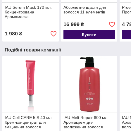
IAU Serum Mask 170 мл.
Абсолютне щастя для
Proe
Концентрована
волосся 11 елементів
Прог
Аромамаска
16 999
4 7
₴
1 980
₴
Купити
Подібні товари компанії
IAU Cell CARE 5 S 40 мл.
IAU Melt Repair 600 мл.
IAU 
Крем-концентрат для
Аромакрем для
Аром
зміцнення волосся
зволоження волосся
воло