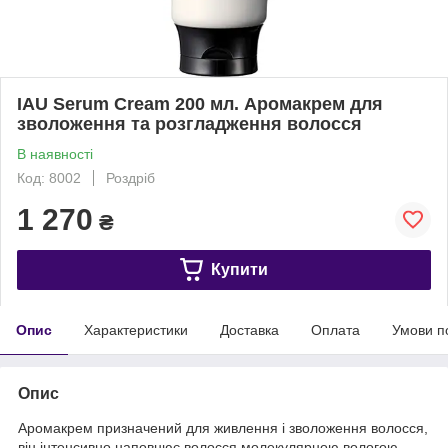
IAU Serum Cream 200 мл. Аромакрем для
зволоження та розгладження волосся
В наявності
Код: 8002
Роздріб
1 270
₴
Купити
Опис
Характеристики
Доставка
Оплата
Умови п
Опис
Аромакрем призначений для живлення і зволоження волосся,
він інтенсивно наповнює волосся молекулярною вологою,