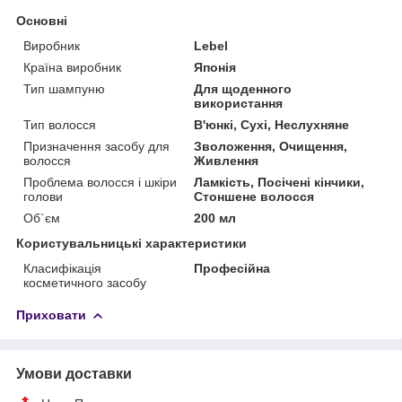
Основні
Виробник
Lebel
Країна виробник
Японія
Тип шампуню
Для щоденного
використання
Тип волосся
В'юнкі, Сухі, Неслухняне
Призначення засобу для
Зволоження, Очищення,
волосся
Живлення
Проблема волосся і шкіри
Ламкість, Посічені кінчики,
голови
Стоншене волосся
Об`єм
200 мл
Користувальницькі характеристики
Класифікація
Професійна
косметичного засобу
Приховати
Умови доставки