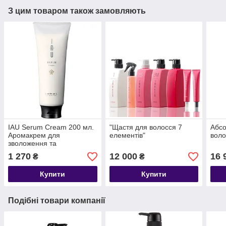
З цим товаром також замовляють
IAU Serum Cream 200 мл.
"Щастя для волосся 7
Абсо
Аромакрем для
елементів"
воло
зволоження та
розгладження волосся
1 270
12 000
16 
₴
₴
Купити
Купити
Подібні товари компанії