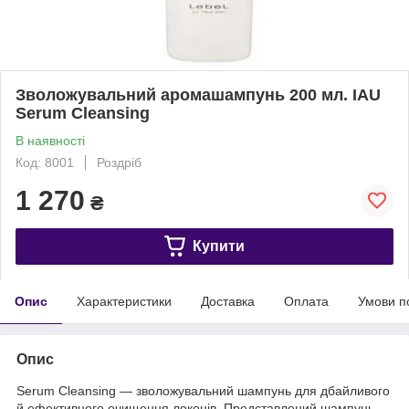
Зволожувальний аромашампунь 200 мл. IAU
Serum Cleansing
В наявності
Код: 8001
Роздріб
1 270
₴
Купити
Опис
Характеристики
Доставка
Оплата
Умови п
Опис
Serum Cleansing
— зволожувальний шампунь для дбайливого
й ефективного очищення локонів. Представлений шампунь