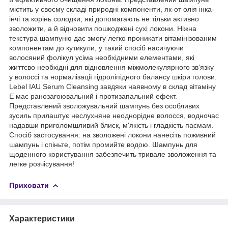
містить у своєму складі природні компоненти, як-от олія інка-
інчі та корінь солодки, які допомагають не тільки активно
зволожити, а й відновити пошкоджені сухі локони. Ніжна
текстура шампуню дає змогу легко проникати вітамінізованим
компонентам до кутикули, у такий спосіб насичуючи
волосяний фолікул усіма необхідними елементами, які
життєво необхідні для відновлення міжмолекулярного зв'язку
у волоссі та нормалізації гідроліпідного балансу шкіри голови.
Lebel IAU Serum Cleansing завдяки наявному в склад вітаміну
Е має ранозагоювальний і протизапальний ефект.
Представлений зволожувальний шампунь без особливих
зусиль прилаштує неслухняне неоднорідне волосся, водночас
надавши приголомшливий блиск, м'якість і гладкість пасмам.
Спосіб застосування: на зволожені локони нанесіть поживний
шампунь і спіньте, потім промийте водою. Шампунь для
щоденного користування забезпечить тривале зволоження та
легке розчісування!
Приховати
Характеристики