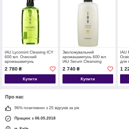
IAU Lycomint Cleasing ICY
Зволожувальний
IAU 
600 мл. Очисний
аромашампунь 600 мл.
Осв
аромашампунь
IAU Serum Cleansing
для 
2 780
2 740
1 2
₴
₴
Купити
Купити
Про нас
96% позитивних з 25 відгуків за рік
Працює з 06.05.2018
м. Київ