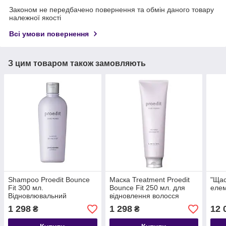
Законом не передбачено повернення та обмін даного товару
належної якості
Всі умови повернення
З цим товаром також замовляють
Shampoo Proedit Bounce
Маска Treatment Proedit
"Щас
Fit 300 мл.
Bounce Fit 250 мл. для
елем
Відновлювальний
відновлення волосся
шампунь для сильно
1 298
1 298
12 
₴
₴
пошкодженого волосся