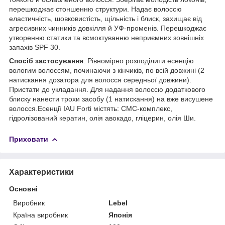
перешкоджає стоншенню структури. Надає волоссю
еластичність, шовковистість, щільність і блиск, захищає від
агресивних чинників довкілля й УФ-променів. Перешкоджає
утворенню статики та всмоктуванню неприємних зовнішніх
запахів SPF 30.
Спосіб застосування
: Рівномірно розподілити есенцію
вологим волоссям, починаючи з кінчиків, по всій довжині (2
натискання дозатора для волосся середньої довжини).
Пристати до укладання. Для надання волоссю додаткового
блиску нанести трохи засобу (1 натискання) на вже висушене
волосся.Есенції IAU Forti містять: СМС-комплекс,
гідролізований кератин, олія авокадо, гліцерин, олія Ши.
Приховати
Характеристики
Основні
Виробник
Lebel
Країна виробник
Японія