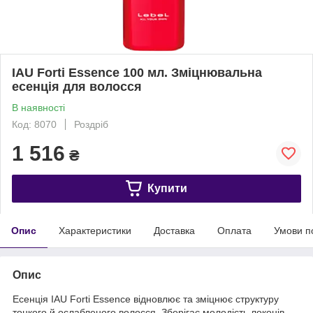
IAU Forti Essence 100 мл. Зміцнювальна
есенція для волосся
В наявності
Код: 8070
Роздріб
1 516
₴
Купити
Опис
Характеристики
Доставка
Оплата
Умови п
Опис
Есенція IAU Forti Essence відновлює та зміцнює структуру
тонкого й ослабленого волосся. Зберігає молодість локонів,