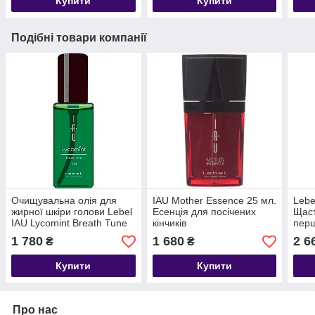
Купити
Купити
Подібні товари компанії
Очищувальна олія для
IAU Mother Essence 25 мл.
Lebe
жирної шкіри голови Lebel
Есенція для посічених
Щаст
IAU Lycomint Breath Tune
кінчиків
перш
1-b , 100 мл
1 780
1 680
2 6
₴
₴
Купити
Купити
Про нас