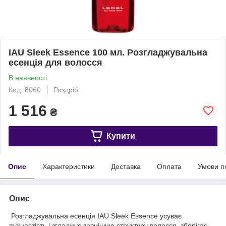
IAU Sleek Essence 100 мл. Розгладжувальна
есенція для волосся
В наявності
Код: 8060
Роздріб
1 516
₴
Купити
Опис
Характеристики
Доставка
Оплата
Умови п
Опис
Розгладжувальна есенція IAU Sleek Essence усуває
пухнастість і згладжує зовнішню структуру волосся, зберігає