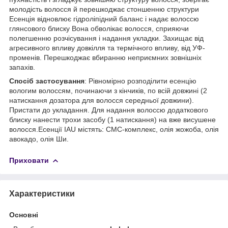
молодість волосся й перешкоджає стоншенню структури
Есенція відновлює гідроліпідний баланс і надає волоссю
глянсового блиску Вона обволікає волосся, сприяючи
полегшенню розчісування і надання укладки. Захищає від
агресивного впливу довкілля та термічного впливу, від УФ-
променів. Перешкоджає вбиранню неприємних зовнішніх
запахів.
Спосіб застосування
: Рівномірно розподілити есенцію
вологим волоссям, починаючи з кінчиків, по всій довжині (2
натискання дозатора для волосся середньої довжини).
Пристати до укладання. Для надання волоссю додаткового
блиску нанести трохи засобу (1 натискання) на вже висушене
волосся.Есенції IAU містять: СМС-комплекс, олія жожоба, олія
авокадо, олія Ши.
Приховати
Характеристики
Основні