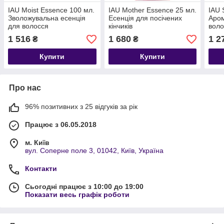
IAU Moist Essence 100 мл.
IAU Mother Essence 25 мл.
IAU 
Зволожувальна есенція
Есенція для посічених
Аром
для волосся
кінчиків
воло
1 516
1 680
1 2
₴
₴
Купити
Купити
Про нас
96% позитивних з 25 відгуків за рік
Працює з 06.05.2018
м. Київ
вул. Соперне поле 3, 01042, Київ, Україна
Контакти
Сьогодні працює з 10:00 до 19:00
Показати весь графік роботи