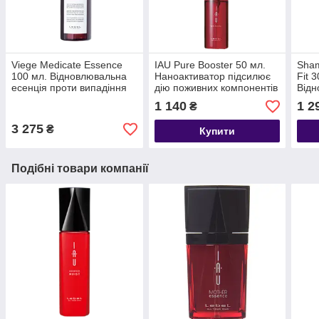
Viege Medicate Essence
IAU Pure Booster 50 мл.
Sham
100 мл. Відновлювальна
Наноактиватор підсилює
Fit 
есенція проти випадіння
дію поживних компонентів
Від
волосся
шамп
1 140
1 2
₴
пошк
3 275
₴
Купити
Подібні товари компанії