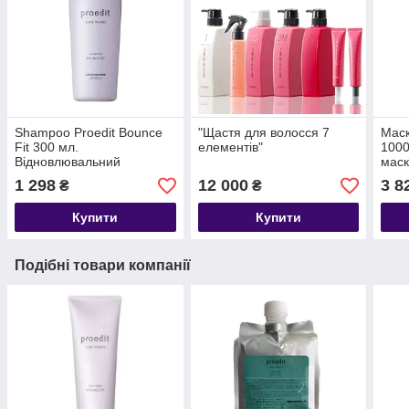
Shampoo Proedit Bounce
"Щастя для волосся 7
Маск
Fit 300 мл.
елементів"
1000
Відновлювальний
маск
шампунь для сильно
пошк
1 298
12 000
3 8
₴
₴
пошкодженого волосся
Купити
Купити
Подібні товари компанії