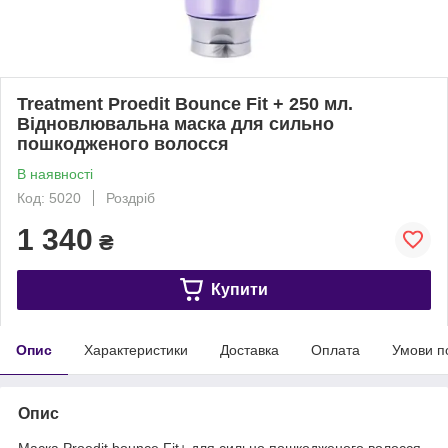
Treatment Proedit Bounce Fit + 250 мл.
Відновлювальна маска для сильно
пошкодженого волосся
В наявності
Код: 5020
Роздріб
1 340
₴
Купити
Опис
Характеристики
Доставка
Оплата
Умови п
Опис
Маска Proedit bounce Fit+ для сильно пошкодженого волосся,