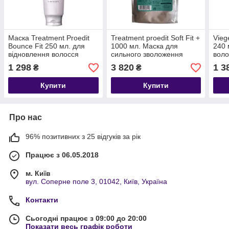
Маска Treatment Proedit
Treatment proedit Soft Fit +
Vieg
Bounce Fit 250 мл. для
1000 мл. Маска для
240 
відновлення волосся
сильного зволоження
воло
волосся
1 298
3 820
1 3
₴
₴
Купити
Купити
Про нас
96% позитивних з 25 відгуків за рік
Працює з 06.05.2018
м. Київ
вул. Соперне поле 3, 01042, Київ, Україна
Контакти
Сьогодні працює з 09:00 до 20:00
Показати весь графік роботи