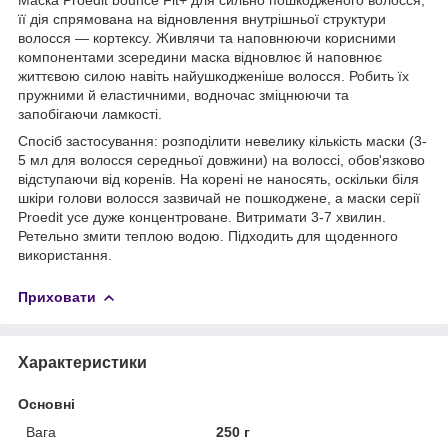
її дія спрямована на відновлення внутрішньої структури
волосся — кортексу. Живлячи та наповнюючи корисними
компонентами зсередини маска відновлює й наповнює
життєвою силою навіть найушкодженіше волосся. Робить їх
пружними й еластичними, водночас зміцнюючи та
запобігаючи ламкості.
Спосіб застосування: розподілити невелику кількість маски (3-
5 мл для волосся середньої довжини) на волоссі, обов'язково
відступаючи від коренів. На корені не наносять, оскільки біля
шкіри голови волосся зазвичай не пошкоджене, а маски серії
Proedit усе дуже концентроване. Витримати 3-7 хвилин.
Ретельно змити теплою водою. Підходить для щоденного
використання.
Приховати
Характеристики
Основні
Вага
250 г