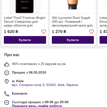
Lebel TheO Freiman Bright
IAU Lycomint Root Suppli
Lebe
Serum Сиворотка для
200 мл. Поживний і
Emul
шкіри обличчя для
зволожувальний крем для
укла
чоловіків, 50 мл
волосся.
1 620
1 270
1 4
₴
₴
Купити
Купити
Про нас
96% позитивних з 25 відгуків за рік
Працює з 06.05.2018
м. Київ
вул. Соперне поле 3, 01042, Київ, Україна
Контакти
Сьогодні працює з 09:00 до 20:00
Показати весь графік роботи