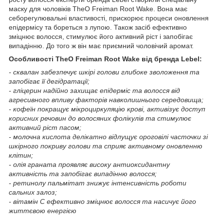
маску для чоловіків TheO Freiman Root Wake. Вона має
себорегулювальні властивості, прискорює процеси оновлення
епідермісу та бореться з лупою. Також засіб ефективно
зміцнює волосся, стимулює його активний ріст і запобігає
випадінню. До того ж він має приємний чоловічий аромат.
Особливості TheO Freiman Root Wake від бренда Lebel:
- сквалан забезпечує шкірі голови глибоке зволоження та
запобігає її дегідратації;
- гліцерин надійно захищає епідерміс та волосся від
агресивного впливу факторів навколишнього середовища;
- кофеїн покращує мікроциркуляцію крові, активізує доступ
корисних речовин до волосяних фолікулів та стимулює
активний ріст пасом;
- молочна кислота делікатно відлущує ороговілі часточки зі
шкірного покриву голови та сприяє активному оновленню
клітин;
- олія граната проявляє високу антиоксидантну
активність та запобігає випадінню волосся;
- ретинолу пальмітат знижує інтенсивність роботи
сальних залоз;
- вітамін С ефективно зміцнює волосся та насичує його
життєвою енергією