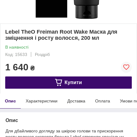
Lebel TheO Freiman Root Wake Маска для
зміцнення і росту волосся, 200 мл
В наявності
Код: 15633
Роздріб
1 640
₴
Купити
Опис
Характеристики
Доставка
Оплата
Умови п
Опис
Для дбайливого догляду за шкірою голови та прискорення
росту волосся експерти бренда Lebel створили спеціальну