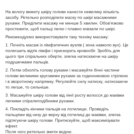
На вологу вимиту шкіру голови нанести невелику кількість
засобу. Ретельно розподілити маску по шкірі масажними
рухами. Приділити масажу не менше 5 хвилин. Обов'язково
простежити, щоб пальці легко і плавно ковзали по шкірі.
Рекомендуємо використовувати таку техніку масажу:
1. Почніть масаж із лімфатичних вузлів ( зона навколо вух). Це
полегшить відтік лімфи і прискорить кровообіг. Зробіть для
цього три спіральних оберти, злегка натискаючи на шкіру
подушечками пальців.
2. Потім обхопіть голову руками і масажуйте бічні частини
голови великими круговими рухами за годинниковою стрілкою
і в зворотному напрямку. Регулюйте силу натиску, натискаючи
то легше, то сильніше.
3. Масажуйте шкіру голови від лінії росту волосся до маківки
легкими спіралеподібними рухами.
4. Покладіть кінчики пальців на потилицю. Проведіть
пальцями від низу до верху від потилиці до маківки, злегка
підтягуючи шкіру голови. Притискуйте, щоб максимізувати
ефект.
Після чого ретельно змити водою.