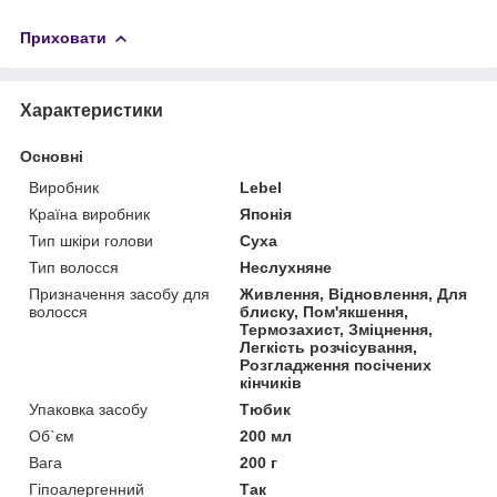
Приховати
Характеристики
Основні
Виробник
Lebel
Країна виробник
Японія
Тип шкіри голови
Суха
Тип волосся
Неслухняне
Призначення засобу для
Живлення, Відновлення, Для
волосся
блиску, Пом'якшення,
Термозахист, Зміцнення,
Легкість розчісування,
Розгладження посічених
кінчиків
Упаковка засобу
Тюбик
Об`єм
200 мл
Вага
200 г
Гіпоалергенний
Так