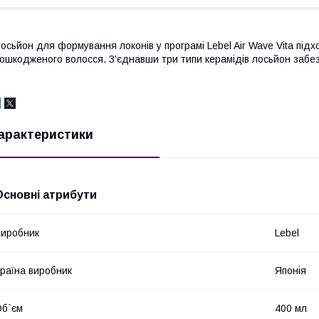
осьйон для формування локонів у програмі Lebel Air Wave Vita пі
ошкодженого волосся. З'єднавши три типи керамідів лосьйон забез
арактеристики
Основні атрибути
иробник
Lebel
раїна виробник
Японія
б`єм
400 мл