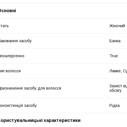
Основні
тать
Жіночий
аковання засобу
Банка
іпоалергенно
True
ип волосся
Ламке, Су
Захист в
ризначення засобу для волосся
обсягу
онсистенція засобу
Рідка
Користувальницькі характеристики