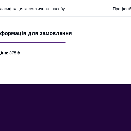
ласифікація косметичного засобу
Професі
нформація для замовлення
іна:
875 ₴