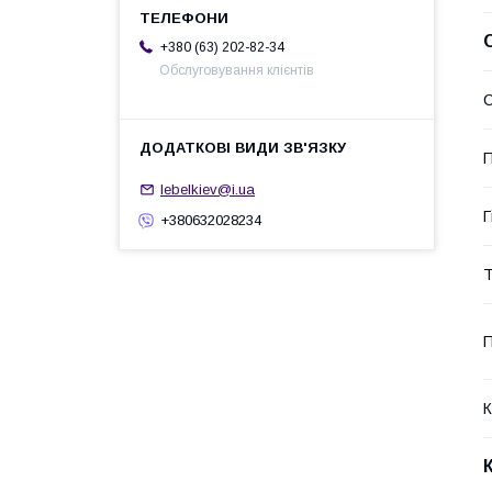
+380 (63) 202-82-34
Обслуговування клієнтів
С
П
lebelkiev@i.ua
Г
+380632028234
Т
П
К