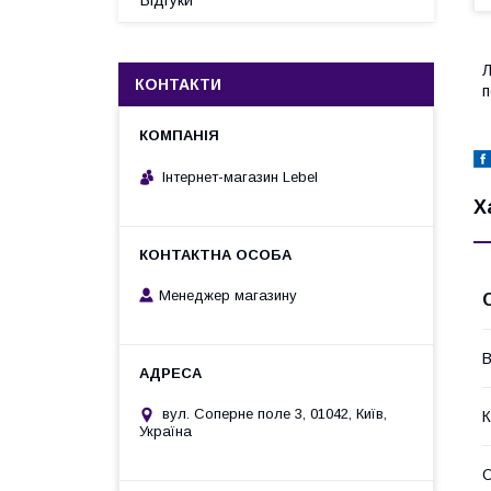
Відгуки
Л
КОНТАКТИ
п
Інтернет-магазин Lebel
Х
Менеджер магазину
В
вул. Соперне поле 3, 01042, Київ,
К
Україна
О