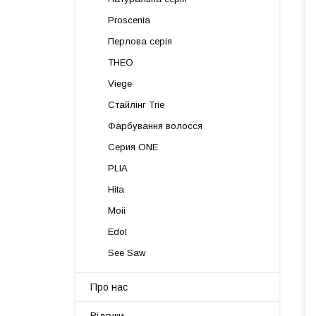
Proscenia
Перлова серія
THEO
Viege
Стайлінг Trie
Фарбування волосся
Серия ONE
PLIA
Hita
Moii
Edol
See Saw
Про нас