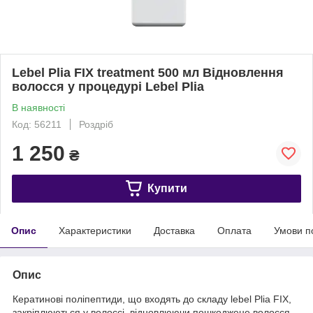
Lebel Plia FIX treatment 500 мл Відновлення
волосся у процедурі Lebel Plia
В наявності
Код: 56211
Роздріб
1 250
₴
Купити
Опис
Характеристики
Доставка
Оплата
Умови п
Опис
Кератинові поліпептиди, що входять до складу lebel Plia FIX,
закріплюються у волоссі, відновлюючи пошкоджене волосся