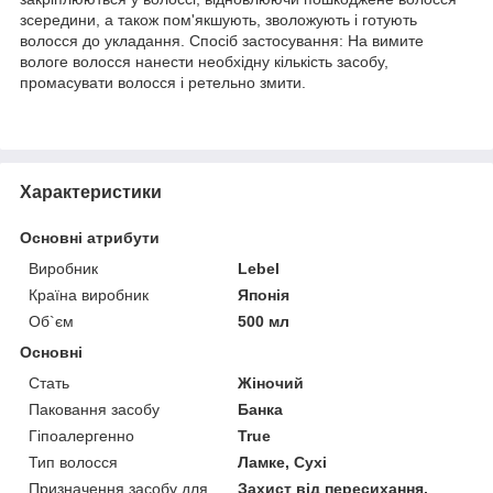
зсередини, а також пом'якшують, зволожують і готують
волосся до укладання. Спосіб застосування: На вимите
вологе волосся нанести необхідну кількість засобу,
промасувати волосся і ретельно змити.
Характеристики
Основні атрибути
Виробник
Lebel
Країна виробник
Японія
Об`єм
500 мл
Основні
Стать
Жіночий
Паковання засобу
Банка
Гіпоалергенно
True
Тип волосся
Ламке, Сухі
Призначення засобу для
Захист від пересихання,