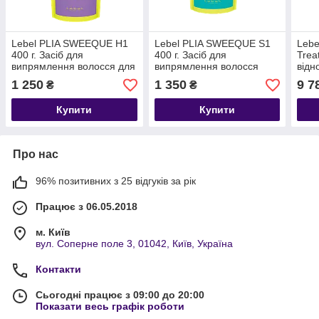
Lebel PLIA SWEEQUE H1
Lebel PLIA SWEEQUE S1
Lebe
400 г. Засіб для
400 г. Засіб для
Trea
випрямлення волосся для
випрямлення волосся
від
жорсткого волосся
проц
1 250
1 350
9 7
₴
₴
Купити
Купити
Про нас
96% позитивних з 25 відгуків за рік
Працює з 06.05.2018
м. Київ
вул. Соперне поле 3, 01042, Київ, Україна
Контакти
Сьогодні працює з 09:00 до 20:00
Показати весь графік роботи