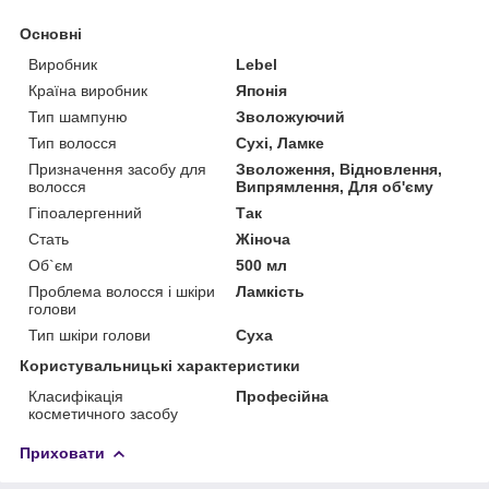
Основні
Виробник
Lebel
Країна виробник
Японія
Тип шампуню
Зволожуючий
Тип волосся
Сухі, Ламке
Призначення засобу для
Зволоження, Відновлення,
волосся
Випрямлення, Для об'єму
Гіпоалергенний
Так
Стать
Жіноча
Об`єм
500 мл
Проблема волосся і шкіри
Ламкість
голови
Тип шкіри голови
Суха
Користувальницькі характеристики
Класифікація
Професійна
косметичного засобу
Приховати