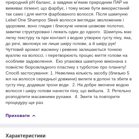
природний рН баланс, а завдяки м'яким природним ПАР не
вимиває пігмент, що фарбує, і тому може бути використаний
так само і для миття фарбованого волосся. Після шампуню
Lebel One Shampoo Sleek волосся виглядає зволоженим і
здоровим, воно гладке і блискуче немов шовкове полотно,
завитки структуровані і лежать один до одного. Шампунь має
легку текстуру та при контакті з водою утворює густу піну, яка,
до речі, зволожує не лише шкіру голови, а й шкіру рук!
Чуттєвий аромат жасмину і ревеню залишаються тонкою
вуаллю на волоссі, і перетворюють процес миття голови на
особливе задоволення. Еко упаковка шампуню виконана з
повністю біорозкладного пластику з турботою про планету!
Спосіб застосування: 1. Невелика кількість засобу (близько 5
мл на волосся середньої довжини) вилити в долоні та збити в
густу піну, додавши трохи води. 2. На добре змочене водою
волосся і шкіру голови нанести піну, що вийшла. 3. Ретельно
розподілити масажними рухами. 4. Змити та повторити
процедуру ще раз.
Приховати
Характеристики