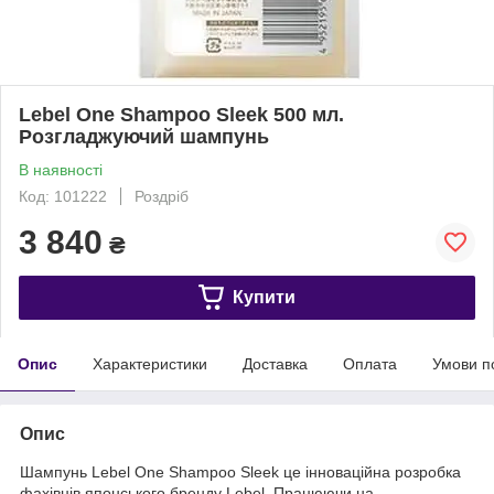
Lebel One Shampoo Sleek 500 мл.
Розгладжуючий шампунь
В наявності
Код: 101222
Роздріб
3 840
₴
Купити
Опис
Характеристики
Доставка
Оплата
Умови п
Опис
Шампунь Lebel One Shampoo Sleek це інноваційна розробка
фахівців японського бренду Lebel. Працюючи на