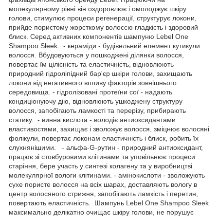
молекулярному рівні він оздоровлює і омолоджує шкіру
голови, стимулює процеси регенерації, структурує локони,
прийде пористому жорсткому волоссю гладкість і здоровий
блиск. Серед активних компонентів шампуню Lebel One
Shampoo Sleek: - кераміди - будівельний елемент кутикули
волосся. Вбудовуються у пошкоджені ділянки волосся,
повертає їм цілісність та еластичність, відновлюють
природний гідроліпідний бар'єр шкіри голови, захищають
локони від негативного впливу факторів зовнішнього
середовища. - гідролізовані протеїни сої - надають
кондиціонуючу дію, відновлюють ушкоджену структуру
волосся, запобігають ламкості та перерізу, прибирають
статику. - винна кислота - володіє антиоксидантами
властивостями, захищає і зволожує волосся, зміцнює волосяні
фолікули, повертає локонам еластичність і блиск, робить їх
слухнянішими. - альфа-G-рутин - природний антиоксидант,
працює зі стовбуровими клітинами та уповільнює процеси
старіння, бере участь у синтезі колагену та у виробництві
молекулярної вологи клітинами. - амінокислоти - зволожують
сухе пористе волосся на всіх шарах, доставляють вологу в
центр волосяного стрижня, запобігають ламкість і перетин,
повертають еластичність. Шампунь Lebel One Shampoo Sleek
максимально делікатно очищає шкіру голови, не порушує