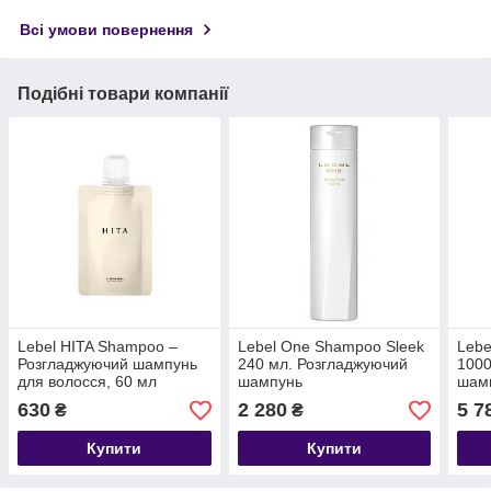
Всі умови повернення
Подібні товари компанії
Lebel HITA Shampoo –
Lebel One Shampoo Sleek
Lebe
Розгладжуючий шампунь
240 мл. Розгладжуючий
1000
для волосся, 60 мл
шампунь
шам
630
2 280
5 7
₴
₴
Купити
Купити