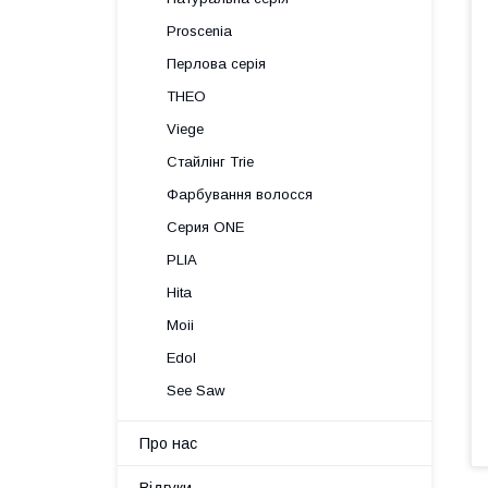
Proscenia
Перлова серія
THEO
Viege
Стайлінг Trie
Фарбування волосся
Серия ONE
PLIA
Hita
Moii
Edol
See Saw
Про нас