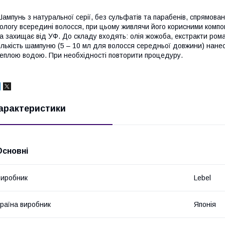
ампунь з натуральної серії, без сульфатів та парабенів, спрямов
ологу всередині волосся, при цьому живлячи його корисними компон
а захищає від УФ. До складу входять: олія жожоба, екстракти рома
ількість шампуню (5 – 10 мл для волосся середньої довжини) нане
еплою водою. При необхідності повторити процедуру.
арактеристики
Основні
иробник
Lebel
раїна виробник
Японія