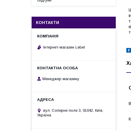
Відгуки
Ш
в
т
КОНТАКТИ
к
т
Інтернет-магазин Lebel
Х
Менеджер магазину
В
вул. Соперне поле 3, 01042, Київ,
Україна
К