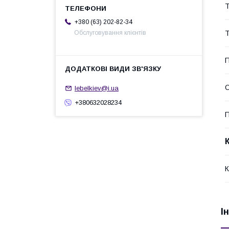
+380 (63) 202-82-34
Т
Обслуговування клієнтів
П
О
lebelkiev@i.ua
+380632028234
П
К
І