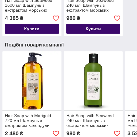
Hair Soap with Seaweed
Hair Soap with Seaweed
1600 мл Шампунь з
240 мл. Шампунь з
екстрактом морських
екстрактом морських
водоростей
водоростей
4 385
980
₴
₴
Купити
Купити
Подібні товари компанії
Hair Soap with Marigold
Hair Soap with Seaweed
Hair
720 мл Шампунь з
240 мл. Шампунь з
мл Ш
екстрактом календули
екстрактом морських
жож
водоростей
2 480
980
3 5
₴
₴