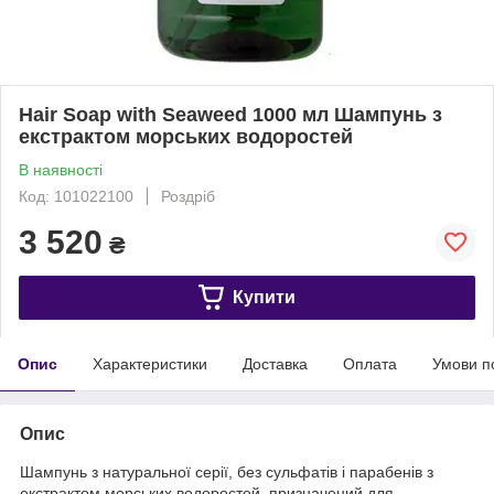
Hair Soap with Seaweed 1000 мл Шампунь з
екстрактом морських водоростей
В наявності
Код: 101022100
Роздріб
3 520
₴
Купити
Опис
Характеристики
Доставка
Оплата
Умови п
Опис
Шампунь з натуральної серії, без сульфатів і парабенів з
екстрактом морських водоростей, призначений для