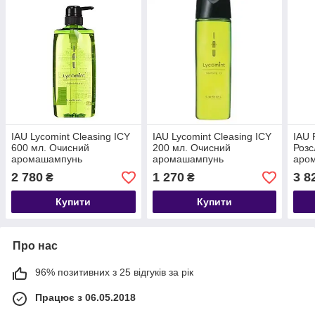
IAU Lycomint Cleasing ICY
IAU Lycomint Cleasing ICY
IAU 
600 мл. Очисний
200 мл. Очисний
Роз
аромашампунь
аромашампунь
аром
шкір
2 780
1 270
3 8
₴
₴
Купити
Купити
Про нас
96% позитивних з 25 відгуків за рік
Працює з 06.05.2018