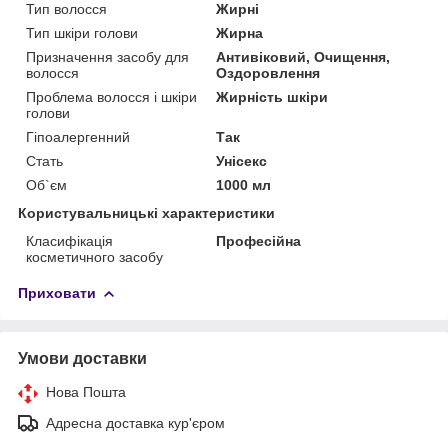
Тип волосся
Жирні
Тип шкіри голови
Жирна
Призначення засобу для
Антивіковий, Очищення,
волосся
Оздоровлення
Проблема волосся і шкіри
Жирність шкіри
голови
Гіпоалергенний
Так
Стать
Унісекс
Об`єм
1000 мл
Користувальницькі характеристики
Класифікація
Професійна
косметичного засобу
Приховати
Умови доставки
Нова Пошта
Адресна доставка кур'єром