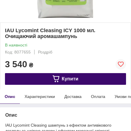
IAU Lycomint Cleasing ICY 1000 мл.
Очищаючий аромашампунь
В наявності
Код: 8077655
Роздріб
3 540
₴
Купити
Опис
Характеристики
Доставка
Оплата
Умови п
Опис
IAU Lycomint Cleasing шампунь з ефектом антивікового
догляду за шкірою голови і ефектом морозної свіжості.