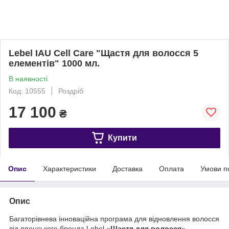
Lebel IAU Cell Care "Щастя для волосся 5
елементів" 1000 мл.
В наявності
Код: 10555
Роздріб
17 100
₴
Купити
Опис
Характеристики
Доставка
Оплата
Умови п
Опис
Багаторівнева інноваційна програма для відновлення волосся
від японського бренда Lebel «
Щастя для волосся
»