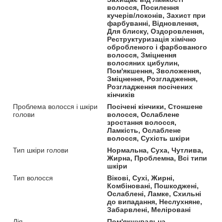
волосся, Посилення
кучерів/локонів, Захист при
фарбуванні, Відновлення,
Для блиску, Оздоровлення,
Реструктуризація хімічно
обробленого і фарбованого
волосся, Зміцнення
волосяних цибулин,
Пом'якшення, Зволоження,
Зміцнення, Розгладження,
Розгладження посічених
кінчиків
Проблема волосся і шкіри
Посічені кінчики, Стоншене
голови
волосся, Ослаблене
зростання волосся,
Ламкість, Ослаблене
волосся, Сухість шкіри
Тип шкіри голови
Нормальна, Суха, Чутлива,
Жирна, Проблемна, Всі типи
шкіри
Тип волосся
Вікові, Сухі, Жирні,
Комбіновані, Пошкоджені,
Ослаблені, Ламке, Схильні
до випадання, Неслухняне,
Забарвлені, Меліровані
Дія
Пом'якшувальна,