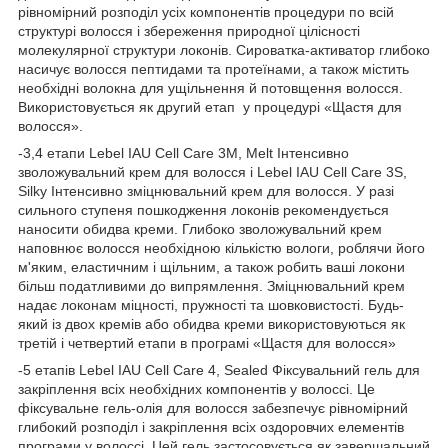
рівномірний розподіл усіх компонентів процедури по всій
структурі волосся і збереження природної цілісності
молекулярної структури локонів. Сироватка-активатор глибоко
насичує волосся пептидами та протеїнами, а також містить
необхідні волокна для ущільнення й потовщення волосся.
Використовується як другий етап у процедурі «Щастя для
волосся».
-3,4 етапи Lebel IAU Cell Care 3M, Melt Інтенсивно
зволожувальний крем для волосся і Lebel IAU Cell Care 3S,
Silky Інтенсивно зміцнювальний крем для волосся. У разі
сильного ступеня пошкодження локонів рекомендується
наносити обидва креми. Глибоко зволожувальний крем
наповнює волосся необхідною кількістю вологи, роблячи його
м'яким, еластичним і щільним, а також робить ваші локони
більш податливими до випрямлення. Зміцнювальний крем
надає локонам міцності, пружності та шовковистості. Будь-
який із двох кремів або обидва креми використовуються як
третій і четвертий етапи в програмі «Щастя для волосся»
-5 етапів Lebel IAU Cell Care 4, Sealed Фіксувальний гель для
закріплення всіх необхідних компонентів у волоссі. Це
фіксувальне гель-олія для волосся забезпечує рівномірний
глибокий розподіл і закріплення всіх оздоровчих елементів
програми у волоссі. Цей гель застосовується як завершальний