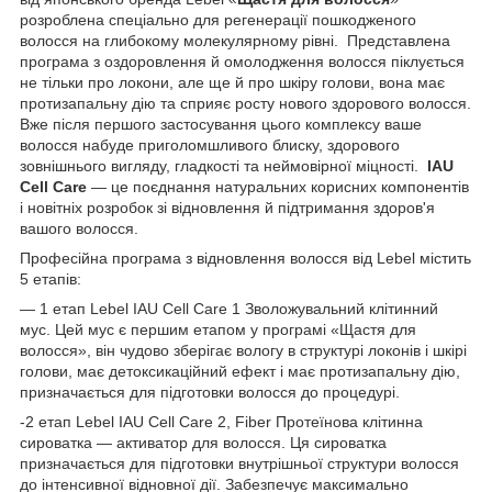
розроблена спеціально для регенерації пошкодженого
волосся на глибокому молекулярному рівні. Представлена
програма з оздоровлення й омолодження волосся піклується
не тільки про локони, але ще й про шкіру голови, вона має
протизапальну дію та сприяє росту нового здорового волосся.
Вже після першого застосування цього комплексу ваше
волосся набуде приголомшливого блиску, здорового
зовнішнього вигляду, гладкості та неймовірної міцності.
IAU
Cell Care
— це поєднання натуральних корисних компонентів
і новітніх розробок зі відновлення й підтримання здоров'я
вашого волосся.
Професійна програма з відновлення волосся від Lebel містить
5 етапів:
— 1 етап Lebel IAU Cell Care 1 Зволожувальний клітинний
мус. Цей мус є першим етапом у програмі «Щастя для
волосся», він чудово зберігає вологу в структурі локонів і шкірі
голови, має детоксикаційний ефект і має протизапальну дію,
призначається для підготовки волосся до процедурі.
-2 етап Lebel IAU Cell Care 2, Fiber Протеїнова клітинна
сироватка — активатор для волосся. Ця сироватка
призначається для підготовки внутрішньої структури волосся
до інтенсивної відновної дії. Забезпечує максимально