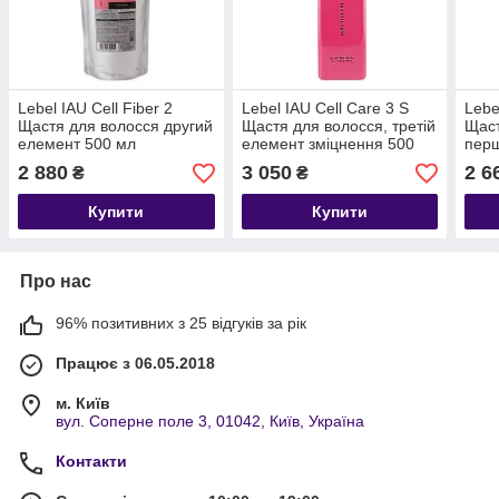
Lebel IAU Cell Fiber 2
Lebel IAU Cell Care 3 S
Lebe
Щастя для волосся другий
Щастя для волосся, третій
Щаст
елемент 500 мл
елемент зміцнення 500
перш
мл
2 880
3 050
2 6
₴
₴
Купити
Купити
Про нас
96% позитивних з 25 відгуків за рік
Працює з 06.05.2018
м. Київ
вул. Соперне поле 3, 01042, Київ, Україна
Контакти