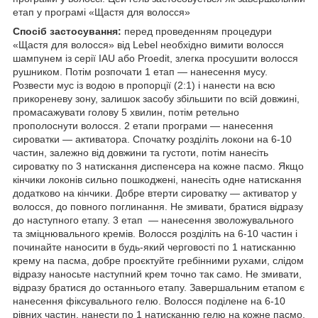
етап у програмі «Щастя для волосся»
Спосіб застосування:
перед проведенням процедури
«Щастя для волосся» від Lebel необхідно вимити волосся
шампунем із серії IAU або Proedit, злегка просушити волосся
рушником. Потім розпочати 1 етап — нанесення мусу.
Розвести мус із водою в пропорції (2:1) і нанести на всю
прикореневу зону, залишок засобу збільшити по всій довжині,
промасажувати голову 5 хвилин, потім ретельно
прополоснути волосся. 2 етапи програми — нанесення
сироватки — активатора. Спочатку розділіть локони на 6-10
частин, залежно від довжини та густоти, потім нанесіть
сироватку по 3 натискання диспенсера на кожне пасмо. Якщо
кінчики локонів сильно пошкоджені, нанесіть одне натискання
додатково на кінчики. Добре втерти сироватку — активатор у
волосся, до повного поглинання. Не змивати, братися відразу
до наступного етапу. 3 етап — нанесення зволожувального
та зміцнювального кремів. Волосся розділіть на 6-10 частин і
починайте наносити в будь-який черговості по 1 натисканню
крему на пасма, добре проєктуйте гребінними рухами, слідом
відразу наносьте наступний крем точно так само. Не змивати,
відразу братися до останнього етапу. Завершальним етапом є
нанесення фіксувального гелю. Волосся поділене на 6-10
рівних частин, нанести по 1 натисканню гелю на кожне пасмо,