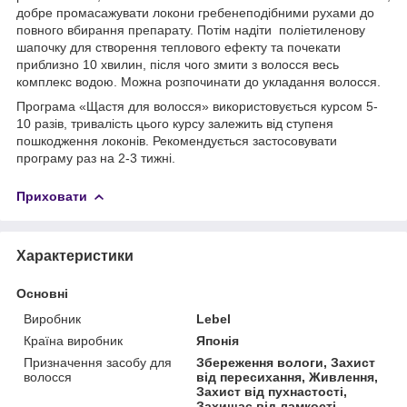
добре промасажувати локони гребенеподібними рухами до
повного вбирання препарату. Потім надіти поліетиленову
шапочку для створення теплового ефекту та почекати
приблизно 10 хвилин, після чого змити з волосся весь
комплекс водою. Можна розпочинати до укладання волосся.
Програма «Щастя для волосся» використовується курсом 5-
10 разів, тривалість цього курсу залежить від ступеня
пошкодження локонів. Рекомендується застосовувати
програму раз на 2-3 тижні.
Приховати
Характеристики
Основні
Виробник
Lebel
Країна виробник
Японія
Призначення засобу для
Збереження вологи, Захист
волосся
від пересихання, Живлення,
Захист від пухнастості,
Захищає від ламкості