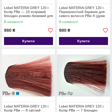
Lebel MATERIA GREY 120 г.
Lebel MATERIA GREY 120 г.
Колір PBe — 10 яскравий
Перманентний барвник для
блондин рожево-бежевий для
сивого волосся PBe-9 (дуже
сивого волосся
світлий блондин рожево-
В наявності
В наявності
бежевий)
980
980
₴
₴
Купити
Купити
Lebel MATERIA GREY 120 г.
Lebel MATERIA GREY 120 г.
Колір PBe — 8 світлий
Колір PBe — 7 блондин